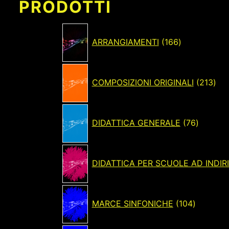
PRODOTTI
166
prodotti
ARRANGIAMENTI
166
213
prod
COMPOSIZIONI ORIGINALI
213
76
prodotti
DIDATTICA GENERALE
76
DIDATTICA PER SCUOLE AD INDIR
104
prodotti
MARCE SINFONICHE
104