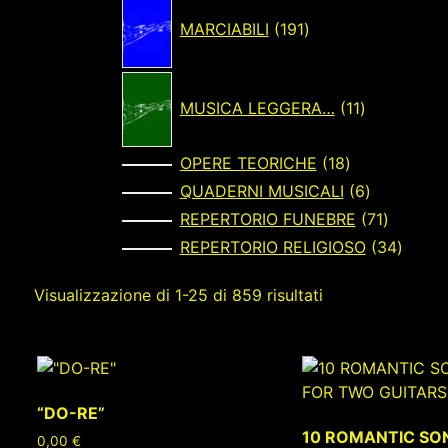
191
prodotti
MARCIABILI
191
11
prodotti
MUSICA LEGGERA…
11
18
OPERE TEORICHE
18
prodotti
6
QUADERNI MUSICALI
6
prodotti
71
REPERTORIO FUNEBRE
71
prodotti
34
REPERTORIO RELIGIOSO
34
prodot
Visualizzazione di 1-25 di 859 risultati
“DO-RE”
10 ROMANTIC SO
0,00
€