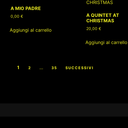
A MIO PADRE
A QUINTET AT
0,00
€
CHRISTMAS
20,00
€
Aggiungi al carrello
Aggiungi al carrello
Paginazione
1
…
2
35
SUCCESSIVI
degli
articoli
Footer
Content