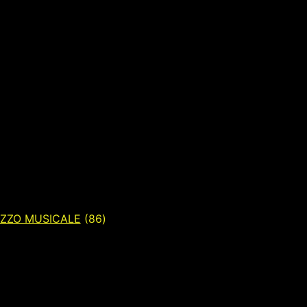
otti
86
prodotti
IZZO MUSICALE
86