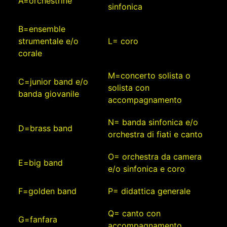
A=orchestrine
sinfonica
B=ensemble
strumentale e/o
L= coro
corale
M=concerto solista o
C=junior band e/o
solista con
banda giovanile
accompagnamento
N= banda sinfonica e/o
D=brass band
orchestra di fiati e canto
O= orchestra da camera
E=big band
e/o sinfonica e coro
F=golden band
P= didattica generale
Q= canto con
G=fanfara
accompagnamento