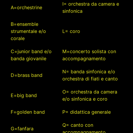
I= orchestra da camera e
A=orchestrine
sinfonica
B=ensemble
strumentale e/o
L= coro
corale
C=junior band e/o
M=concerto solista con
banda giovanile
accompagnamento
N= banda sinfonica e/o
D=brass band
orchestra di fiati e canto
O= orchestra da camera
E=big band
e/o sinfonica e coro
F=golden band
P= didattica generale
Q= canto con
G=fanfara
accompagnamento