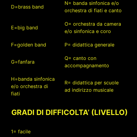
N= banda sinfonica e/o
D=brass band
orchestra di fiati e canto
O= orchestra da camera
E=big band
e/o sinfonica e coro
F=golden band
P= didattica generale
Q= canto con
G=fanfara
accompagnamento
H=banda sinfonica
R= didattica per scuole
e/o orchestra di
ad indirizzo musicale
fiati
GRADI DI DIFFICOLTA’ (LIVELLO)
1= facile