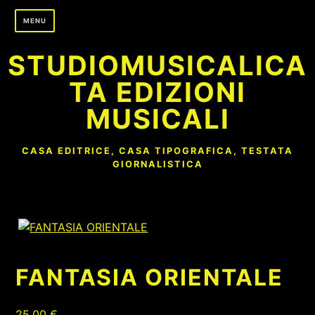
Skip
MENU
to
content
STUDIOMUSICALICA
TA EDIZIONI
MUSICALI
CASA EDITRICE, CASA TIPOGRAFICA, TESTATA
GIORNALISTICA
FANTASIA ORIENTALE
25,00
€