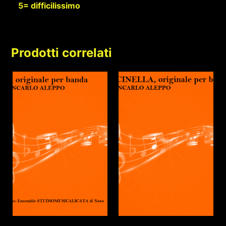
5= difficilissimo
Prodotti correlati