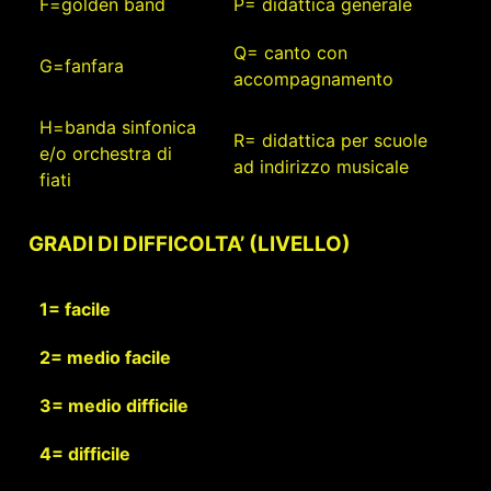
F=golden band
P= didattica generale
Q= canto con
G=fanfara
accompagnamento
H=banda sinfonica
R= didattica per scuole
e/o orchestra di
ad indirizzo musicale
fiati
GRADI DI DIFFICOLTA’ (LIVELLO)
1= facile
2= medio facile
3= medio difficile
4= difficile