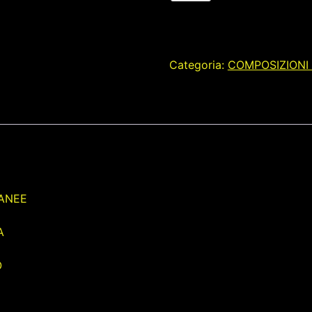
MOMENTANEE
quantità
Categoria:
COMPOSIZIONI 
TANEE
A
O