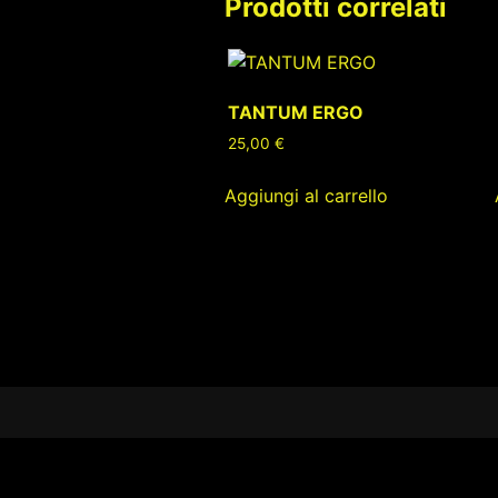
Prodotti correlati
TANTUM ERGO
25,00
€
Aggiungi al carrello
Footer
Content