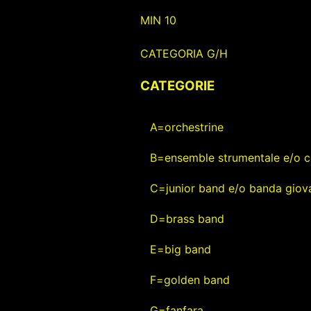
MIN 10
CATEGORIA G/H
CATEGORIE
A=orchestrine
B=ensemble strumentale e/o c
C=junior band e/o banda giova
D=brass band
E=big band
F=golden band
G=fanfara