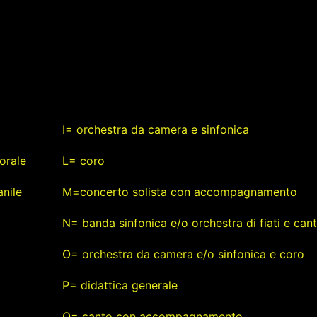
I= orchestra da camera e sinfonica
orale
L= coro
nile
M=concerto solista con accompagnamento
N= banda sinfonica e/o orchestra di fiati e can
O= orchestra da camera e/o sinfonica e coro
P= didattica generale
Q= canto con accompagnamento