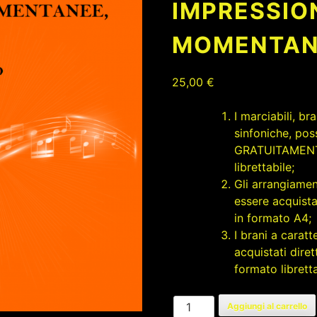
IMPRESSIO
MOMENTAN
25,00
€
I marciabili, b
sinfoniche, pos
GRATUITAMENTE
librettabile;
Gli arrangiamen
essere acquista
in formato A4;
I brani a carat
acquistati dire
formato libretta
IMPRESSIONI
Aggiungi al carrello