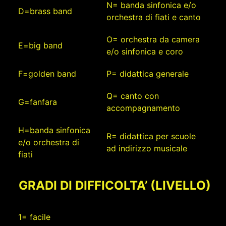
N= banda sinfonica e/o
D=brass band
orchestra di fiati e canto
O= orchestra da camera
E=big band
e/o sinfonica e coro
F=golden band
P= didattica generale
Q= canto con
G=fanfara
accompagnamento
H=banda sinfonica
R= didattica per scuole
e/o orchestra di
ad indirizzo musicale
fiati
GRADI DI DIFFICOLTA’ (LIVELLO)
1= facile