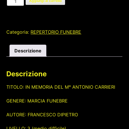
Aggiungi al carrello
MEMORIA
DEL
M°
ANTONIO
Categoria:
REPERTORIO FUNEBRE
CARRIERI
quantità
Descrizione
Descrizione
TITOLO: IN MEMORIA DEL M° ANTONIO CARRIERI
GENERE: MARCIA FUNEBRE
AUTORE: FRANCESCO DIPIETRO
LIVELLO: 3 (medio difficile)