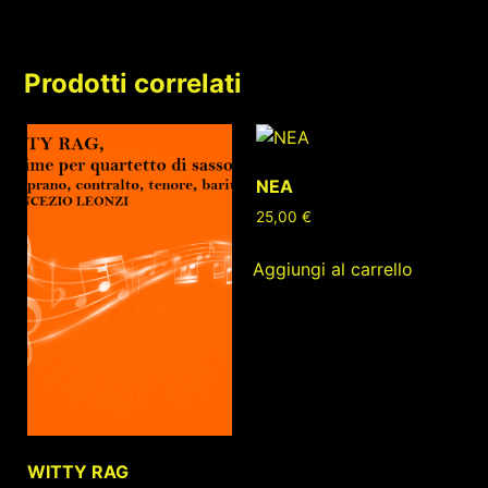
Prodotti correlati
NEA
25,00
€
Aggiungi al carrello
WITTY RAG