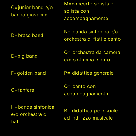
M=concerto solista o
C=junior band e/o
solista con
banda giovanile
accompagnamento
N= banda sinfonica e/o
D=brass band
orchestra di fiati e canto
O= orchestra da camera
E=big band
e/o sinfonica e coro
F=golden band
P= didattica generale
Q= canto con
G=fanfara
accompagnamento
H=banda sinfonica
R= didattica per scuole
e/o orchestra di
ad indirizzo musicale
fiati