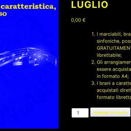
LUGLIO
0,00
€
I marciabili, b
sinfoniche, pos
GRATUITAMENTE
librettabile;
Gli arrangiamen
essere acquista
in formato A4;
I brani a carat
acquistati dire
formato libretta
LUGLIO
Aggiungi al carrello
quantità