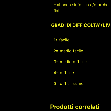
H=banda sinfonica e/o orchest
fiati
GRADI DI DIFFICOLTA’ (LI
1= facile
2= medio facile
3= medio difficile
4= difficile
5= difficilissimo
Prodotti correlati