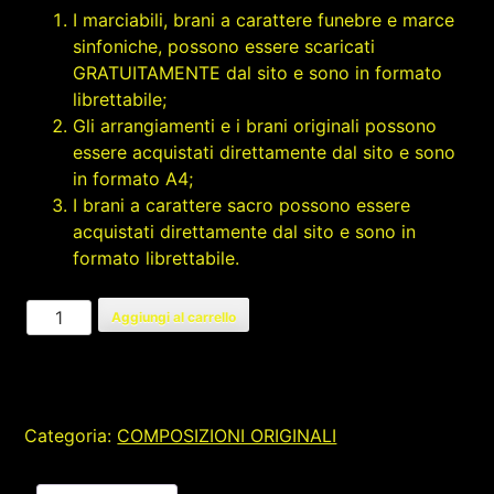
I marciabili, brani a carattere funebre e marce
sinfoniche, possono essere scaricati
GRATUITAMENTE dal sito e sono in formato
librettabile;
Gli arrangiamenti e i brani originali possono
essere acquistati direttamente dal sito e sono
in formato A4;
I brani a carattere sacro possono essere
acquistati direttamente dal sito e sono in
formato librettabile.
MUSIQUE
Aggiungi al carrello
POUR
UN
VOYAGE
D'AMOUR
Categoria:
COMPOSIZIONI ORIGINALI
quantità