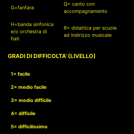
Q= canto con
G=fanfara
accompagnamento
H=banda sinfonica
R= didattica per scuole
e/o orchestra di
ad indirizzo musicale
fiati
GRADI DI DIFFICOLTA’ (LIVELLO)
1= facile
2= medio facile
3= medio difficile
4= difficile
5= difficilissimo