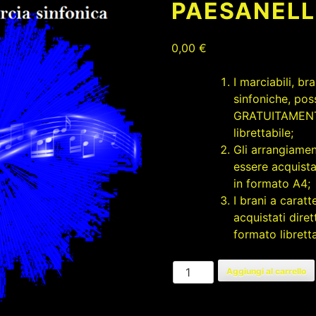
PAESANEL
0,00
€
I marciabili, b
sinfoniche, pos
GRATUITAMENTE
librettabile;
Gli arrangiamen
essere acquista
in formato A4;
I brani a carat
acquistati dire
formato libretta
PAESANELLA
Aggiungi al carrello
quantità