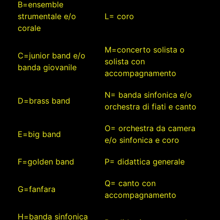
B=ensemble
strumentale e/o
L= coro
corale
M=concerto solista o
C=junior band e/o
solista con
banda giovanile
accompagnamento
N= banda sinfonica e/o
D=brass band
orchestra di fiati e canto
O= orchestra da camera
E=big band
e/o sinfonica e coro
F=golden band
P= didattica generale
Q= canto con
G=fanfara
accompagnamento
H=banda sinfonica