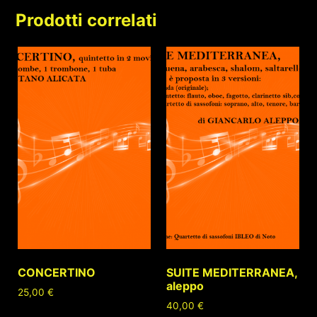
Prodotti correlati
CONCERTINO
SUITE MEDITERRANEA,
aleppo
25,00
€
40,00
€