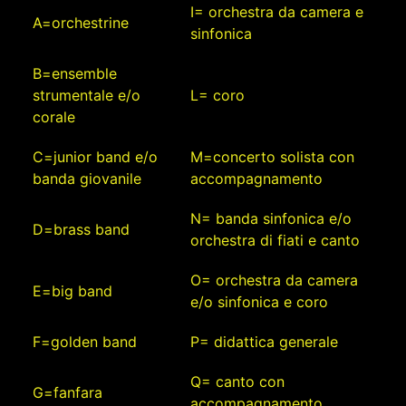
I= orchestra da camera e
A=orchestrine
sinfonica
B=ensemble
strumentale e/o
L= coro
corale
C=junior band e/o
M=concerto solista con
banda giovanile
accompagnamento
N= banda sinfonica e/o
D=brass band
orchestra di fiati e canto
O= orchestra da camera
E=big band
e/o sinfonica e coro
F=golden band
P= didattica generale
Q= canto con
G=fanfara
accompagnamento