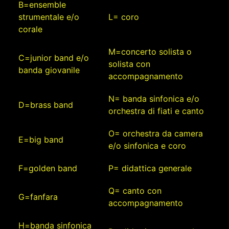
B=ensemble
strumentale e/o
L= coro
corale
M=concerto solista o
C=junior band e/o
solista con
banda giovanile
accompagnamento
N= banda sinfonica e/o
D=brass band
orchestra di fiati e canto
O= orchestra da camera
E=big band
e/o sinfonica e coro
F=golden band
P= didattica generale
Q= canto con
G=fanfara
accompagnamento
H=banda sinfonica