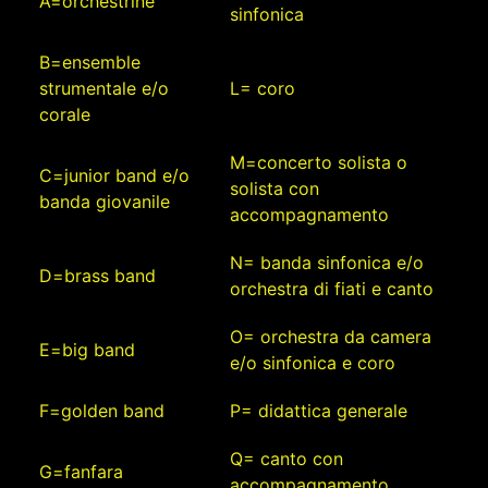
A=orchestrine
sinfonica
B=ensemble
strumentale e/o
L= coro
corale
M=concerto solista o
C=junior band e/o
solista con
banda giovanile
accompagnamento
N= banda sinfonica e/o
D=brass band
orchestra di fiati e canto
O= orchestra da camera
E=big band
e/o sinfonica e coro
F=golden band
P= didattica generale
Q= canto con
G=fanfara
accompagnamento