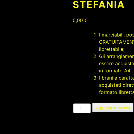
STEFANIA
0,00
€
I marciabili, p
GRATUITAMENTE 
librettabile;
Gli arrangiament
essere acquista
in formato A4;
I brani a carat
acquistati dire
formato libretta
STEFANIA
Aggiungi al carrello
quantità