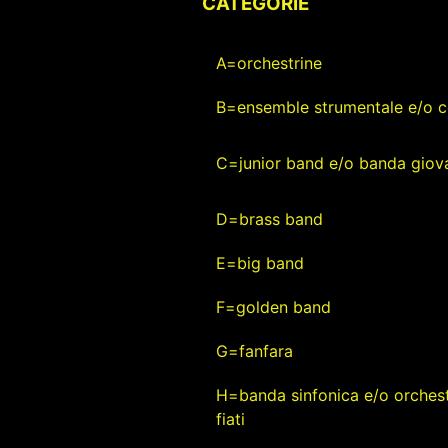
CATEGORIE
A=orchestrine
B=ensemble strumentale e/o c
C=junior band e/o banda giova
D=brass band
E=big band
F=golden band
G=fanfara
H=banda sinfonica e/o orchest
fiati