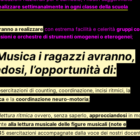
realizzare settimanalmente in ogni classe della scuola
ranno a realizzare
con estrema facilità e celerità
gruppi cor
cussioni e orchestre di strumenti omogenei o eterogenei
;
usica i ragazzi avranno,
dosi, l’opportunità di:
ercitazioni di counting, coordinazione, incisi ritmici, la
ca
e la
coordinazione neuro-motoria
;
lettura ritmica
ovvero, senza saperlo,
approcciandosi
in m
ante
alla lettura musicale delle figure musicali (note e
45 esercitazioni accompagnate dalla voce dei nostri docent