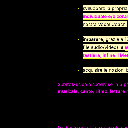
sviluppare la propri
individuale e/o coral
nostra Vocal Coach;
imparare
, grazie a 
file audio/video),
a
s
tastiera
,
infine il Me
acquisire le nozioni 
SubitoMusica è suddiviso in 5 p
musicale
,
canto
,
ritmo
,
letture 
Mediante questa sezione gli alu