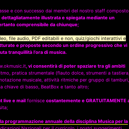
classe e con successo dai membri del nostro staff composto
 dettagliatamente illustrata e spiegata mediante un
pertanto comprensibile da chiunque;
deo, file audio, PDF editabili e non, quiz/giochi interattivi e
tturate e proposte secondo un ordine progressivo che vi
ta tranquillità l’ora di musica.
w.okmusic.it
, vi consentirà di poter spaziare tra gli ambiti
itmo, pratica strumentale (flauto dolce, strumenti a tastiera
a notazione musicale, attività ritmiche per gruppo di tamburi,
la chiave di basso, BeatBox e tanto altro;
 live e mail
fornisce
costantemente e GRATUITAMENTE 
ita;
lla programmazione annuale della disciplina Musica per la
ndicazioni Nazionali per il curricolo, i nostri suggerimenti