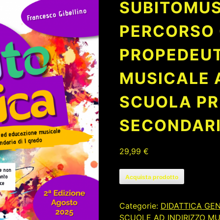
SUBITOMUS
PERCORSO 
PROPEDEU
MUSICALE 
SCUOLA PR
SECONDAR
29,99
€
Acquista prodotto
Categorie:
DIDATTICA GE
SCUOLE AD INDIRIZZO M