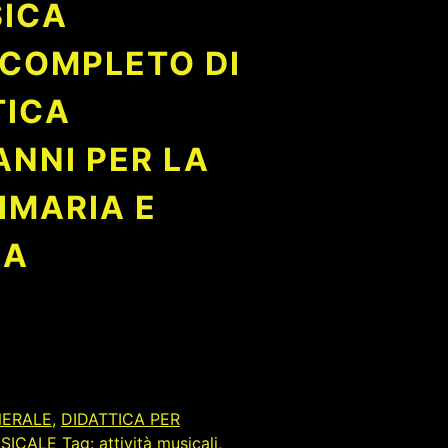
ICA
COMPLETO DI
TICA
ANNI PER LA
IMARIA E
IA
NERALE
,
DIDATTICA PER
USICALE
Tag:
attività musicali
,