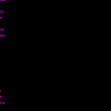
la
e.
le,
ale
a
 e
opo