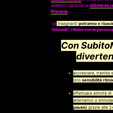
didattici riguardo le
attività da 
Primaria
;
gli
Insegnanti
potranno e riusci
“intonati”, ritmici con le pers
Con SubitoM
diverten
accrescere, tramite es
loro
sensibilità ritmi
effettuare attività di
alternativo e stimol
pause)
grazie alle 2