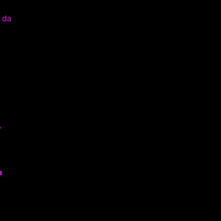
 da
,
a