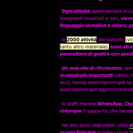
Ogni attività
, sperimentata in 
Insegnanti musicisti e non,
viene
linguaggio semplice e chiaro, 
le
2000 attività
del metodo
(vi
tanto altro materiale),
sono stru
permetterà di gestire con assolu
Un solo sito di riferimento
, ww
musicali più importanti:
canto, r
ecc), teoria, esercitazioni per l
esercitazioni per approcciarsi al
lo staff, tramite
WhatsApp, Chat
chiunque
il supporto che necess
nel sito sono disponibili, oltre
a
scuola Primaria
in linea con le I