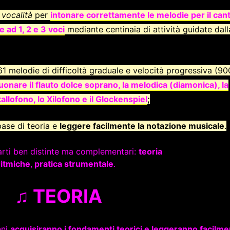
a
vocalità
per
intonare correttamente le melodie per il can
e ad 1, 2 e 3 voci
mediante centinaia di attività guidate dall
161 melodie di difficoltà graduale e velocità progressiva (9
uonare il flauto dolce soprano, la melodica (diamonica), la
tallofono, lo Xilofono e il Glockenspiel
;
base di teoria e
leggere facilmente la notazione musicale
.
arti ben distinte ma complementari:
teoria
ritmiche
,
pratica strumentale
.
♫ TEORIA
nni
acquisiranno i fondamenti teorici e leggeranno facilme