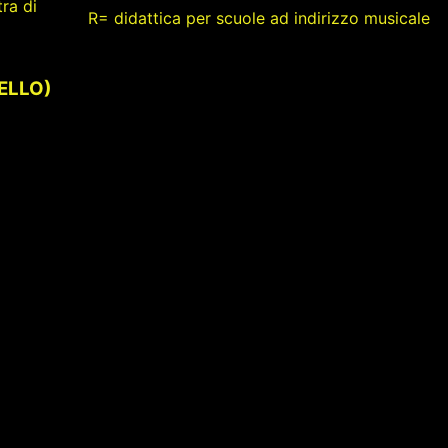
ra di
R= didattica per scuole ad indirizzo musicale
VELLO)