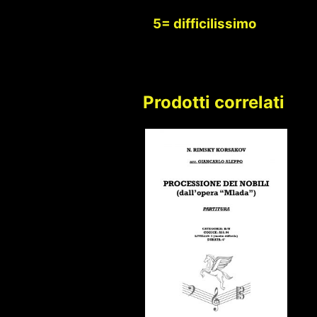
5= difficilissimo
Prodotti correlati