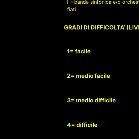
H=banda sinfonica e/o orchest
fiati
GRADI DI DIFFICOLTA’ (LI
1= facile
2= medio facile
3= medio difficile
4= difficile