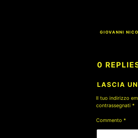
Navigazion
GIOVANNI NIC
articoli
0 REPLIE
LASCIA U
Il tuo indirizzo e
contrassegnati
*
Commento
*