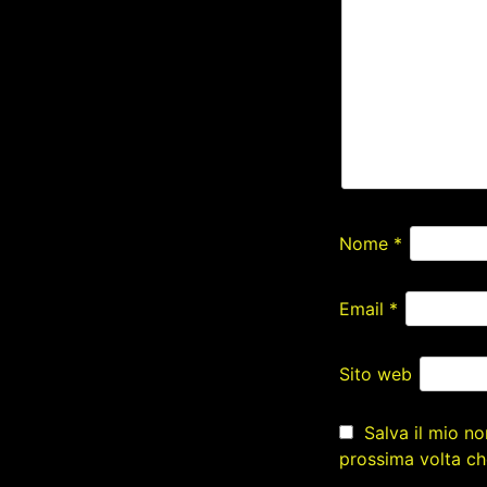
Nome
*
Email
*
Sito web
Salva il mio n
prossima volta c