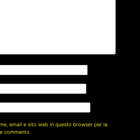
ome, email e sito web in questo browser per la
he commento.