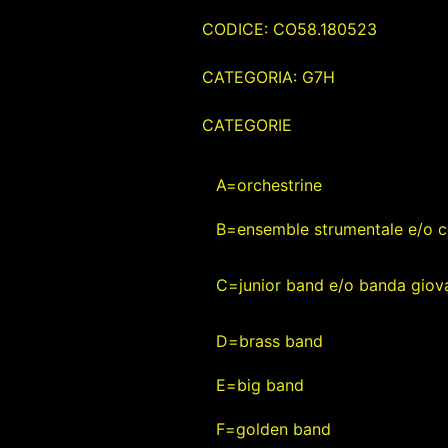
CODICE: CO58.180523
CATEGORIA: G7H
CATEGORIE
A=orchestrine
B=ensemble strumentale e/o c
C=junior band e/o banda giova
D=brass band
E=big band
F=golden band