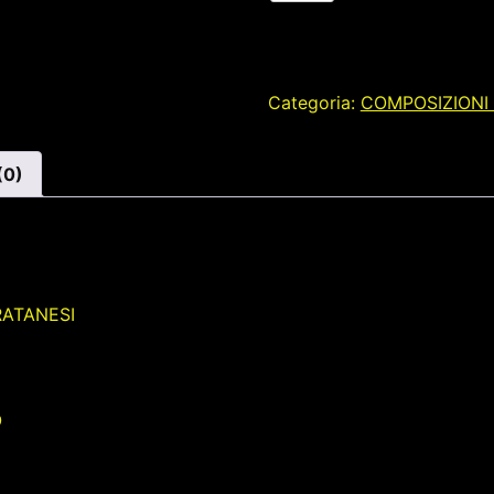
SACRE
GIARRATANESI
quantità
Categoria:
COMPOSIZIONI 
(0)
RATANESI
O