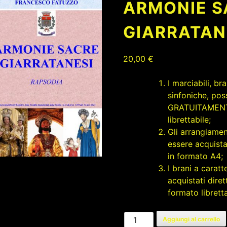
ARMONIE S
GIARRATAN
20,00
€
I marciabili, b
sinfoniche, pos
GRATUITAMENTE
librettabile;
Gli arrangiamen
essere acquista
in formato A4;
I brani a carat
acquistati dire
formato libretta
ARMONIE
Aggiungi al carrello