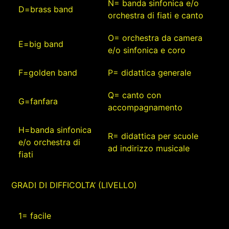
N= banda sinfonica e/o
D=brass band
orchestra di fiati e canto
O= orchestra da camera
E=big band
e/o sinfonica e coro
F=golden band
P= didattica generale
Q= canto con
G=fanfara
accompagnamento
H=banda sinfonica
R= didattica per scuole
e/o orchestra di
ad indirizzo musicale
fiati
GRADI DI DIFFICOLTA’ (LIVELLO)
1= facile