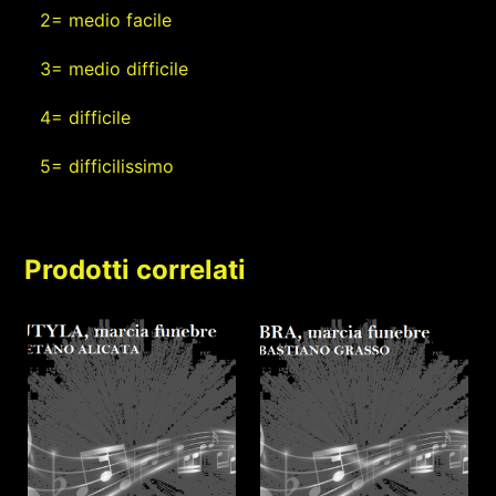
2= medio facile
3= medio difficile
4= difficile
5= difficilissimo
Prodotti correlati