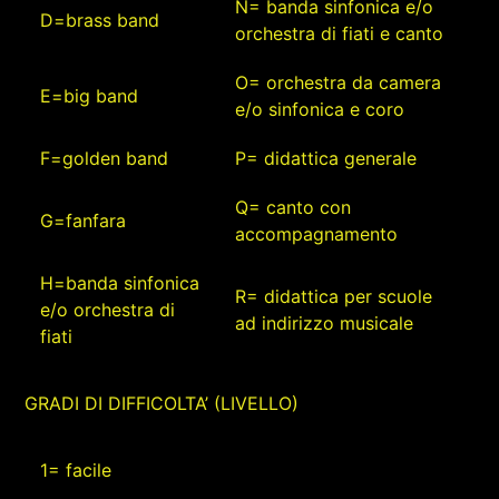
N= banda sinfonica e/o
D=brass band
orchestra di fiati e canto
O= orchestra da camera
E=big band
e/o sinfonica e coro
F=golden band
P= didattica generale
Q= canto con
G=fanfara
accompagnamento
H=banda sinfonica
R= didattica per scuole
e/o orchestra di
ad indirizzo musicale
fiati
GRADI DI DIFFICOLTA’ (LIVELLO)
1= facile