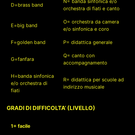
N= banda sinfonica e/o
D=brass band
orchestra di fiati e canto
O= orchestra da camera
E=big band
e/o sinfonica e coro
F=golden band
P= didattica generale
Q= canto con
G=fanfara
accompagnamento
H=banda sinfonica
R= didattica per scuole ad
e/o orchestra di
indirizzo musicale
fiati
GRADI DI DIFFICOLTA’ (LIVELLO)
1= facile