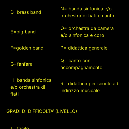
N= banda sinfonica e/o
D=brass band
orchestra di fiati e canto
O= orchestra da camera
E=big band
e/o sinfonica e coro
F=golden band
P= didattica generale
Q= canto con
G=fanfara
accompagnamento
H=banda sinfonica
R= didattica per scuole ad
e/o orchestra di
indirizzo musicale
fiati
GRADI DI DIFFICOLTA’ (LIVELLO)
1= facile