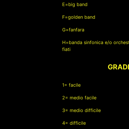
E=big band
F=golden band
G=fanfara
H=banda sinfonica e/o orchest
fiati
GRADI 
1= facile
2= medio facile
3= medio difficile
4= difficile