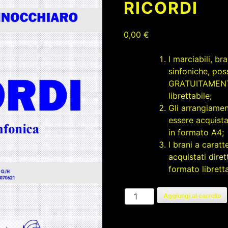
RICORDI
0,00
€
I marciabili, b
sinfoniche, pos
GRATUITAMENTE
librettabile;
Gli arrangiamen
essere acquista
in formato A4;
I brani a carat
acquistati dire
formato libretta
RICORDI
Aggiungi al carrello
quantità