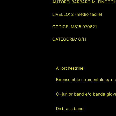
AUTORE: BARBARO M. FINOCC
LIVELLO: 2 (medio facile)
CODICE: MS15.070621
CATEGORIA: G/H
A=orchestrine
B=ensemble strumentale e/o c
C=junior band e/o banda giova
D=brass band