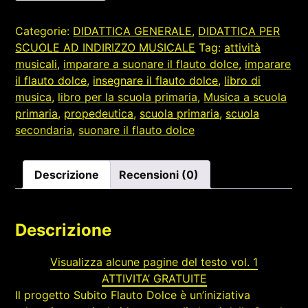
Categorie:
DIDATTICA GENERALE
,
DIDATTICA PER
SCUOLE AD INDIRIZZO MUSICALE
Tag:
attività
musicali
,
imparare a suonare il flauto dolce
,
imparare
il flauto dolce
,
insegnare il flauto dolce
,
libro di
musica
,
libro per la scuola primaria
,
Musica a scuola
primaria
,
propedeutica
,
scuola primaria
,
scuola
secondaria
,
suonare il flauto dolce
Descrizione
Recensioni (0)
Descrizione
Visualizza alcune pagine del testo vol. 1
ATTIVITA’ GRATUITE
Il progetto Subito Flauto Dolce è un’iniziativa