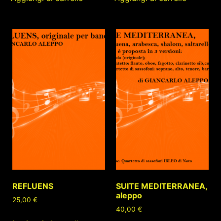
REFLUENS
SUITE MEDITERRANEA,
aleppo
25,00
€
40,00
€