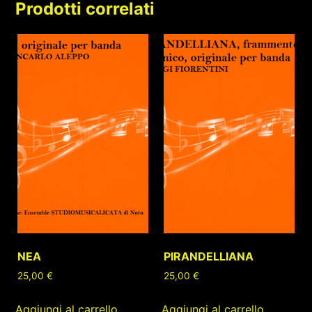
Prodotti correlati
NEA
PIRANDELLIANA
25,00
€
25,00
€
Aggiungi al carrello
Aggiungi al carrello