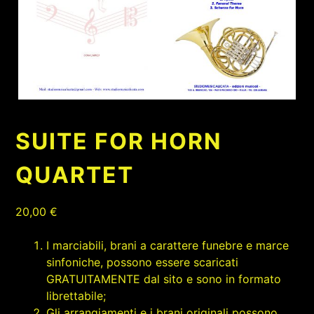
SUITE FOR HORN
QUARTET
20,00
€
I marciabili, brani a carattere funebre e marce
sinfoniche, possono essere scaricati
GRATUITAMENTE dal sito e sono in formato
librettabile;
Gli arrangiamenti e i brani originali possono