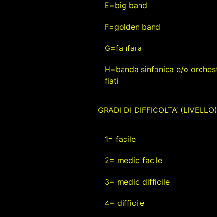
E=big band
F=golden band
G=fanfara
H=banda sinfonica e/o orchest
fiati
GRADI DI DIFFICOLTA’ (LIVELLO)
1= facile
2= medio facile
3= medio difficile
4= difficile