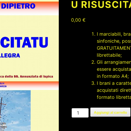
U RISUSCI
0,00
€
I marciabili, b
sinfoniche, pos
GRATUITAMENTE
librettabile;
Gli arrangiamen
essere acquista
in formato A4;
I brani a carat
acquistati dire
formato libretta
U
Aggiungi al carrello
RISUSCITATU
quantità