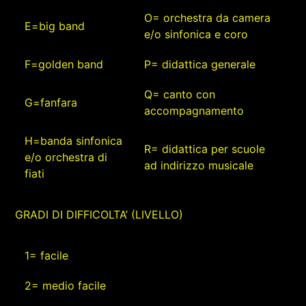
O= orchestra da camera
E=big band
e/o sinfonica e coro
F=golden band
P= didattica generale
Q= canto con
G=fanfara
accompagnamento
H=banda sinfonica
R= didattica per scuole
e/o orchestra di
ad indirizzo musicale
fiati
GRADI DI DIFFICOLTA’ (LIVELLO)
1= facile
2= medio facile