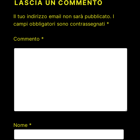
LASCIA UN COMMENTO
Il tuo indirizzo email non sarà pubblicato.
I
campi obbligatori sono contrassegnati
*
Commento
*
Nome
*