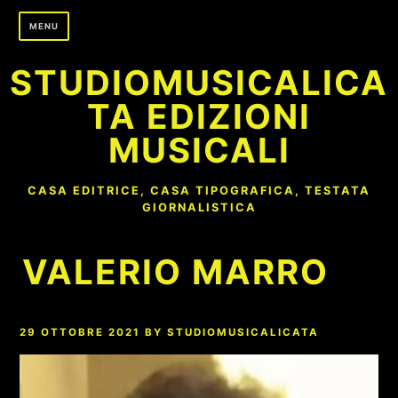
Skip
MENU
to
content
STUDIOMUSICALICA
TA EDIZIONI
MUSICALI
CASA EDITRICE, CASA TIPOGRAFICA, TESTATA
GIORNALISTICA
VALERIO MARRO
29 OTTOBRE 2021
BY
STUDIOMUSICALICATA