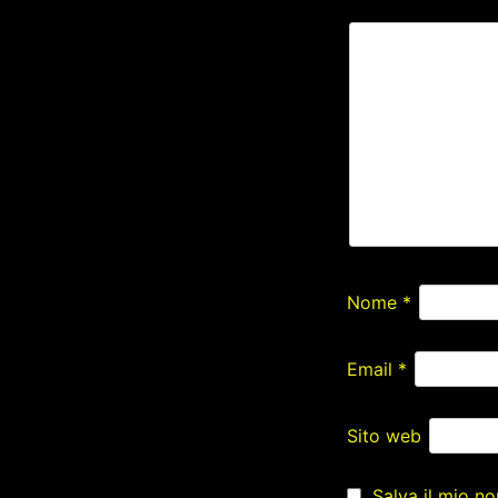
Nome
*
Email
*
Sito web
Salva il mio n