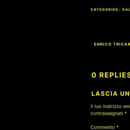
CATEGORIES:
GA
Navigazion
ENRICO TRICA
articoli
0 REPLIE
LASCIA U
Il tuo indirizzo e
contrassegnati
*
Commento
*