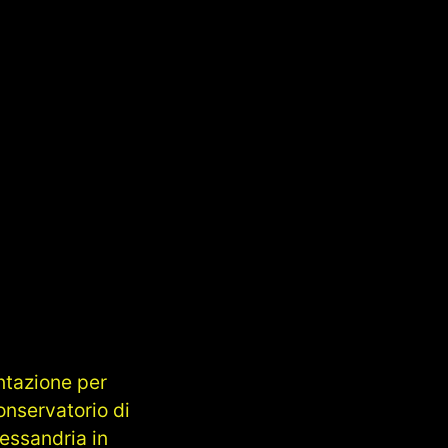
ntazione per
onservatorio di
lessandria in