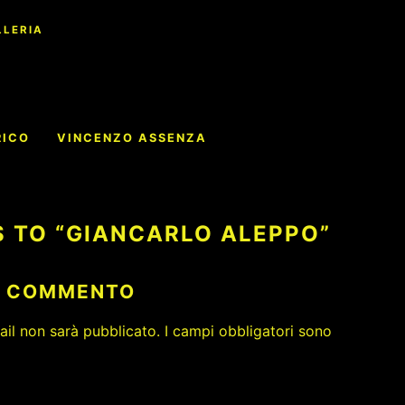
LLERIA
e
RICO
VINCENZO ASSENZA
S TO “GIANCARLO ALEPPO”
N COMMENTO
mail non sarà pubblicato.
I campi obbligatori sono