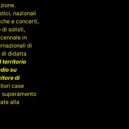
zione.
tici, nazionali
iche e concerti,
i solisti,
ecennale in
rnazionali di
 di didatta
 territorio
udio su
itore di
gliori case
al superamento
ate alla