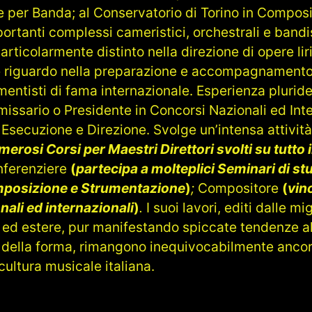
 per Banda; al Conservatorio di Torino in Composi
portanti complessi cameristici, orchestrali e bandis
particolarmente distinto nella direzione di opere lir
e riguardo nella preparazione e accompagnamento d
mentisti di fama internazionale. Esperienza plurid
issario o Presidente in Concorsi Nazionali ed Inte
secuzione e Direzione. Svolge un’intensa attività
erosi Corsi per Maestri Direttori svolti su tutto il
nferenziere
(
partecipa a molteplici Seminari di st
mposizione e Strumentazione
)
;
Compositore
(
vinc
nali ed internazionali
)
.
I suoi lavori, editi dalle mi
ane ed estere, pur manifestando spiccate tendenze 
e della forma, rimangono inequivocabilmente ancor
ultura musicale italiana.