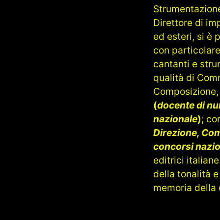
Strumentazione
Direttore di im
ed esteri, si è 
con particolar
cantanti e stru
qualità di Comm
Composizione, E
(
docente di num
nazionale
)
; co
Direzione, Co
concorsi nazio
editrici itali
della tonalità 
memoria della c