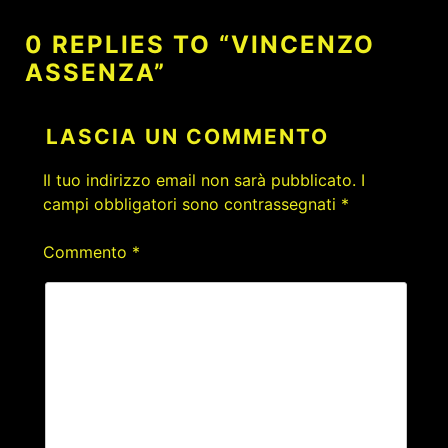
0 REPLIES TO “VINCENZO
ASSENZA”
LASCIA UN COMMENTO
Il tuo indirizzo email non sarà pubblicato.
I
campi obbligatori sono contrassegnati
*
Commento
*