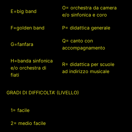
O= orchestra da camera
E=big band
e/o sinfonica e coro
F=golden band
P= didattica generale
Q= canto con
G=fanfara
accompagnamento
H=banda sinfonica
R= didattica per scuole
e/o orchestra di
ad indirizzo musicale
fiati
GRADI DI DIFFICOLTA’ (LIVELLO)
1= facile
2= medio facile