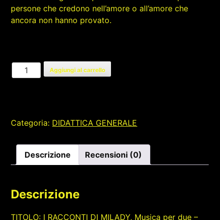
persone che credono nell’amore o all’amore che
ancora non hanno provato.
I
Aggiungi al carrello
RACCONTI
DI
MILADY,
Musica
Categoria:
DIDATTICA GENERALE
per
due
-
Descrizione
Recensioni (0)
Destini
Intrecciati
quantità
Descrizione
TITOLO: I RACCONTI DI MILADY, Musica per due –