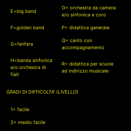
O= orchestra da camera
E=big band
e/o sinfonica e coro
F=golden band
P= didattica generale
Q= canto con
G=fanfara
accompagnamento
H=banda sinfonica
R= didattica per scuole
e/o orchestra di
ad indirizzo musicale
fiati
GRADI DI DIFFICOLTA’ (LIVELLO)
1= facile
2= medio facile